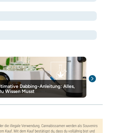
ltimative Dabbing-Anleitung: Alles,
Der ultimative
u Wissen Musst
Konzentraten
der die illegale Verwendung. Cannabissamen werden als Souvenirs
dem Kauf. Mit dem Kauf bestätigst du, dass du volljährig bist und