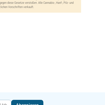
gegen diese Gesetze verstoßen. Alle Cannabis-, Hanf-, Pilz- und
lichen Vorschriften verkauft.
Abonnieren