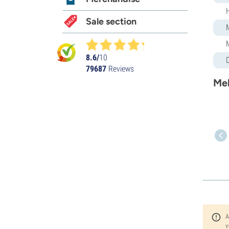
Sale section
8.6/
10
79687
Reviews
Meh
A
v