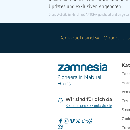
Updates und exklusiven Angeboten.
Diese Website ist durch reCAPTCHA geschützt und es gelten
Dank euch sind wir Champions
Kat
Cann
Pioneers in Natural
Highs
Head
Verd
Wir sind für dich da
Gesu
Besuche unsere Kontaktseite
Smar
Zaub
Grow