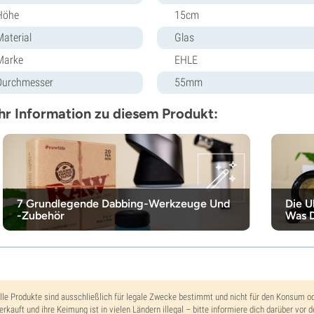
Höhe
15cm
Material
Glas
Marke
EHLE
Durchmesser
55mm
r Information zu diesem Produkt:
7 Grundlegende Dabbing-Werkzeuge Und
Die U
-Zubehör
Was D
lle Produkte sind ausschließlich für legale Zwecke bestimmt und nicht für den Konsum o
erkauft und ihre Keimung ist in vielen Ländern illegal – bitte informiere dich darüber vor 