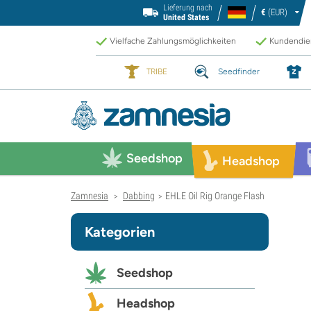
Lieferung nach
€
(EUR)
United States
Vielfache Zahlungsmöglichkeiten
Kundendien
TRIBE
Seedfinder
Seedshop
Headshop
Zamnesia
Dabbing
EHLE Oil Rig Orange Flash
>
>
Kategorien
Seedshop
Headshop