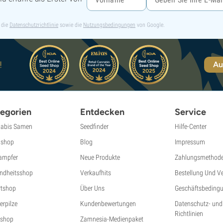
 die
Datenschutzrichtlinie
sowie die
Nutzungsbedingungen
von Google.
!
Au
egorien
Entdecken
Service
abis Samen
Seedfinder
Hilfe-Center
shop
Blog
Impressum
ampfer
Neue Produkte
Zahlungsmethod
ndheitsshop
Verkaufhits
Bestellung Und V
tshop
Über Uns
Geschäftsbeding
erpilze
Kundenbewertungen
Datenschutz- und
Richtlinien
shop
Zamnesia-Medienpaket