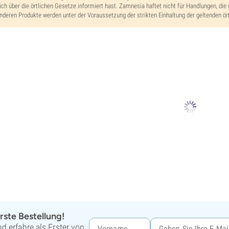
ich über die örtlichen Gesetze informiert hast. Zamnesia haftet nicht für Handlungen, die 
nderen Produkte werden unter der Voraussetzung der strikten Einhaltung der geltenden ört
rste Bestellung!
d erfahre als Erster von