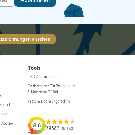
szeichnungen ansehen
Tools
THC-Abbau-Rechner
Dosisrechner Für Zauberpilze
& Magische Trüffel
en
Kratom Dosierungsrechner
ersand
ungen
 Cookie-
8.6
79687
Reviews