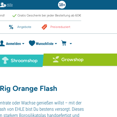
Hilfe
and!
Gratis Geschenk bei jeder Bestellung ab 60€
Angebote
Preisreduziert
Anmelden
Wunschliste
Growshop
Shroomshop
 Rig Orange Flash
ntrate oder Wachse genießen willst – mit der
ash von EHLE bist Du bestens versorgt. Dieses
m starkem Borosilikatglas handgefertigt und