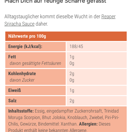
Mach Dich auf feurige Schärfe gefasst
Alltagstauglicher kommt dieselbe Wucht in der
Reaper
Sriracha Sauce
daher.
Nährwerte pro 100g
Energie (kJ/kcal):
188/45
Fett
1g
davon gesättigte Fettsäuren
0g
Kohlenhydrate
2g
davon Zucker
0g
Eiweiß
1g
Salz
2g
Inhaltsstoffe:
Essig, eingedampfter Zuckerrohrsaft, Trinidad
Moruga Scorpion, Bhut Jolokia, Knoblauch, Zwiebel, Piri-Piri-
Chilis, Gewürze, Bindemittel: Xanthan.
Allergien:
Dieses
Produkt enthält keine bekannten Allergene.