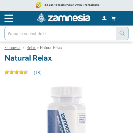
8.6 von 10 basierend auf 79687 Rezensionen
Zamnesia
Relax
Natural Relax
>
>
Natural Relax
(
18
)