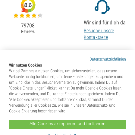
8.6
Wir sind für dich da
79708
Besuche unsere
Reviews
Kontaktseite
Datenschutzrichtlinien
Wir nutzen Cookies
Wir bei Zamnesia nutzen Cookies, um sicherzustellen, dass unsere
Webseite richtig funktioniert, um Deine Einstellungen zu speichern und
um Einblicke in das Besucherverhalten zu gewinnen. Indem Du auf
"Cookie-Einstellungen" klickst, kannst Du mehr über die Cookies lesen,
die wir verwenden, und Du kannst Einstellungen speichern. Indem Du
"Alle Cookies akzeptieren und fortfahren" klickst, stimmst Du der
Verwendung aller Cookies zu, wie sie in unserer Datenschutz- und
Cookie-Erklärung beschrieben wird.
Alle Cookies akzeptieren und fortfahren
* Samen werden als Souvenirs verkauft. In vielen Ländern ist die Keimung von Samen illegal. Informiere
Dich vor dem Kauf. Mit Deiner Bestellung gibst Du an, dass Du in dem Land, wo Du lebst, volljährig und
Dir der dort geltenden Gesetze bewusst bist. Du verzichtest außerdem auf jeglichen Haftungsanspruch