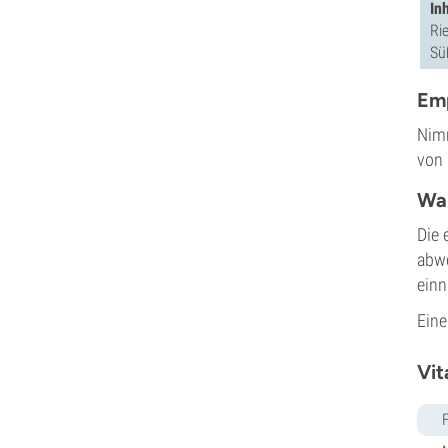
In
Ri
Sü
Em
Nimm
von 
Wa
Die 
abwe
einn
Eine
Vit