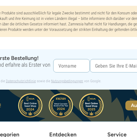
e Produkte sind ausschließlich für legale Zwecke bestimmt und nicht für den Konsum od
kauft und ihre Keimung ist in vielen Ländern illegal – bitte informiere dich darüber vor de
h über die örtlichen Gesetze informiert hast. Zamnesia haftet nicht für Handlungen, die ge
eren Produkte werden unter der Voraussetzung der strikten Einhaltung der geltenden örtli
rste Bestellung!
d erfahre als Erster von
 die
Datenschutzrichtlinie
sowie die
Nutzungsbedingungen
von Google.
!
Au
egorien
Entdecken
Service