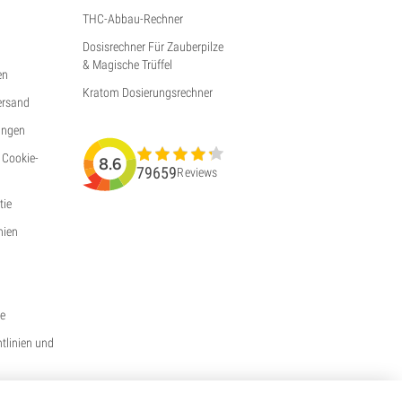
THC-Abbau-Rechner
Dosisrechner Für Zauberpilze
& Magische Trüffel
en
Kratom Dosierungsrechner
ersand
ungen
 Cookie-
8.6
79659
Reviews
ie
nien
ie
htlinien und