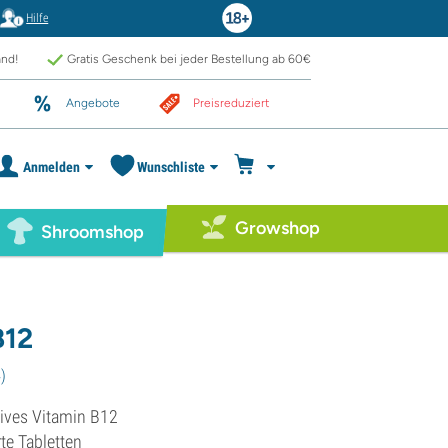
Hilfe
and!
Gratis Geschenk bei jeder Bestellung ab 60€
Angebote
Preisreduziert
Anmelden
Wunschliste
Growshop
Shroomshop
B12
4
)
ives Vitamin B12
te Tabletten