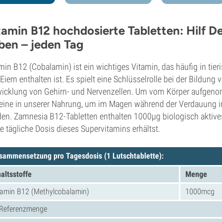
tamin B12 hochdosierte Tabletten: Hilf D
ben – jeden Tag
min B12 (Cobalamin) ist ein wichtiges Vitamin, das häufig in tier
Eiern enthalten ist. Es spielt eine Schlüsselrolle bei der Bildung
icklung von Gehirn- und Nervenzellen. Um vom Körper aufgen
eine in unserer Nahrung, um im Magen während der Verdauung in
en. Zamnesia B12-Tabletten enthalten 1000µg biologisch aktives
e tägliche Dosis dieses Supervitamins erhältst.
sammensetzung pro Tagesdosis
(1 Lutschtablette):
haltsstoffe
Menge
tamin B12 (Methylcobalamin)
1000mcg
 Referenzmenge