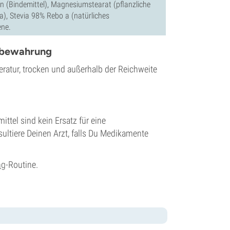
don (Bindemittel), Magnesiumstearat (pflanzliche
ma), Stevia 98% Rebo a (natürliches
ene.
fbewahrung
ratur, trocken und außerhalb der Reichweite
ttel sind kein Ersatz für eine
ltiere Deinen Arzt, falls Du Medikamente
ng
-Routine.