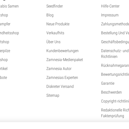
abis Samen
Seedfinder
Hilfe-Center
shop
Blog
Impressum
ampfer
Neue Produkte
Zahlungsmethod
ndheitsshop
Verkaufhits
Bestellung Und V
tshop
Über Uns
Geschäftsbeding
erpilze
Kundenbewertungen
Datenschutz- und
Richtlinien
shop
Zamnesia-Medienpaket
Rücknahmegarant
tikel
Zamnesia Autor
Bewertungsrichtli
bote
Zamnesias Experten
Garantie
Diskreter Versand
Beschwerden
Sitemap
Copyright-richtlin
Redaktionelle Ric
Faktenprüfung