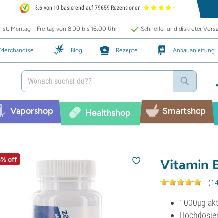
8.6 von 10 basierend auf 79659 Rezensionen
st: Montag – Freitag von 8:00 bis 16:00 Uhr
Schneller und diskreter Vers
Merchandise
Blog
Rezepte
Anbauanleitung
Vaporshop
Smartshop
Healthshop
5% off
Vitamin 
(
1
1000µg akt
Hochdosier