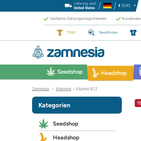
Lieferung nach
€
(EUR)
United States
Vielfache Zahlungsmöglichkeiten
Kundendien
TRIBE
Seedfinder
Seedshop
Headshop
Zamnesia
Vitamine
Vitamin B12
>
>
1
Kategorien
Seedshop
Headshop