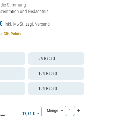
t die Stimmung
nzentration und Gedächtnis
€
inkl. MwSt. zzgl.
Versand
e Gift Points
5% Rabatt
10% Rabatt
15% Rabatt
-
+
Menge
17,
84
€