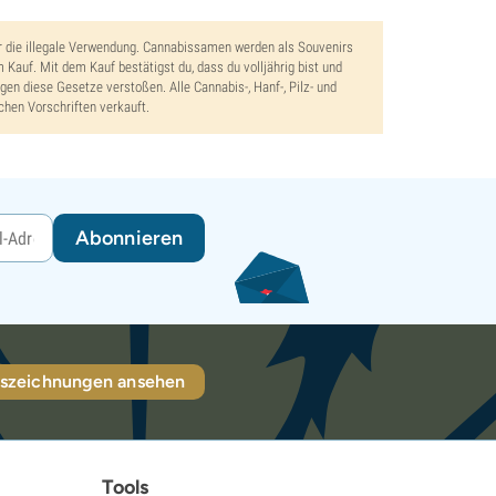
er die illegale Verwendung. Cannabissamen werden als Souvenirs
m Kauf. Mit dem Kauf bestätigst du, dass du volljährig bist und
gen diese Gesetze verstoßen. Alle Cannabis-, Hanf-, Pilz- und
chen Vorschriften verkauft.
Abonnieren
szeichnungen ansehen
Tools