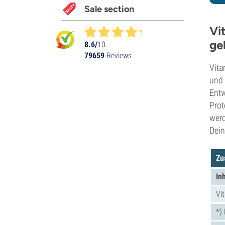
Sale section
Vi
ge
8.6/
10
79659
Reviews
Vita
und 
Entw
Prot
werd
Dein
Zu
In
Vi
*)