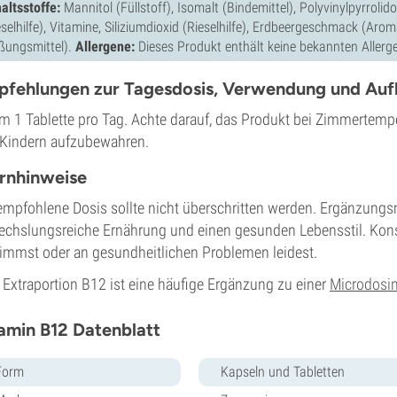
haltsstoffe:
Mannitol (Füllstoff), Isomalt (Bindemittel), Polyvinylpyrroli
eselhilfe), Vitamine, Siliziumdioxid (Rieselhilfe), Erdbeergeschmack (Aro
ßungsmittel).
Allergene:
Dieses Produkt enthält keine bekannten Allerg
pfehlungen zur Tagesdosis, Verwendung und Au
 1 Tablette pro Tag. Achte darauf, das Produkt bei Zimmertempe
Kindern aufzubewahren.
rnhinweise
empfohlene Dosis sollte nicht überschritten werden. Ergänzungsmi
chslungsreiche Ernährung und einen gesunden Lebensstil. Konsu
immst oder an gesundheitlichen Problemen leidest.
 Extraportion B12 ist eine häufige Ergänzung zu einer
Microdosi
amin B12 Datenblatt
Form
Kapseln und Tabletten