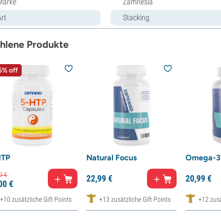
Marke
Zamnesia
Art
Stacking
hlene Produkte
5% off
HTP
Natural Focus
Omega-3
9
€
22,
99
€
20,
99
€
00
€
+10 zusätzliche Gift Points
+13 zusätzliche Gift Points
+12 zusä