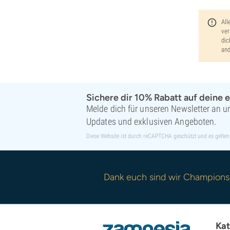
All
ver
dic
and
Sichere dir 10% Rabatt auf deine e
Melde dich für unseren Newsletter an un
Updates und exklusiven Angeboten.
Diese Website ist durch reCAPTCHA geschützt und es gelten
Dank euch sind wir Champions
Kat