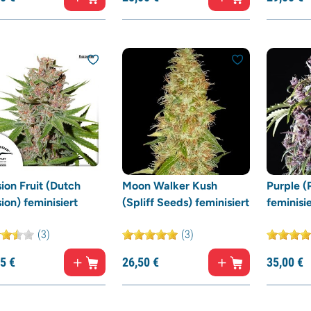
ion Fruit (Dutch
Moon Walker Kush
Purple (
ion) feminisiert
(Spliff Seeds) feminisiert
feminisie
(3)
(3)
5
€
26,
50
€
35,
00
€