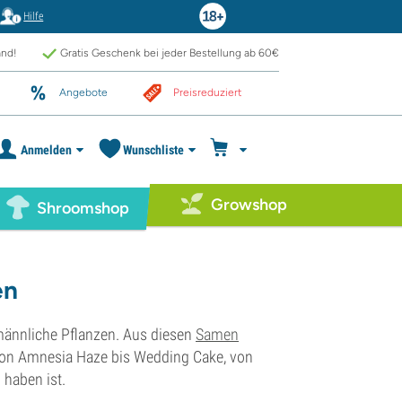
Hilfe
and!
Gratis Geschenk bei jeder Bestellung ab 60€
Angebote
Preisreduziert
Anmelden
Wunschliste
Growshop
Shroomshop
en
männliche Pflanzen. Aus diesen
Samen
 Von Amnesia Haze bis Wedding Cake, von
 haben ist.