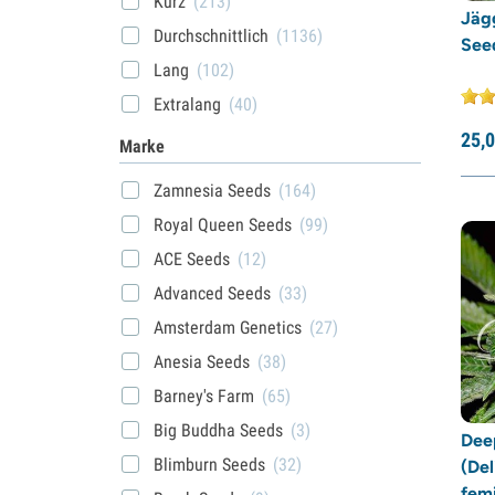
Kurz
(213)
Jägg
Durchschnittlich
(1136)
Seed
Lang
(102)
Extralang
(40)
25,
0
Marke
Zamnesia Seeds
(164)
Royal Queen Seeds
(99)
ACE Seeds
(12)
Advanced Seeds
(33)
Amsterdam Genetics
(27)
Anesia Seeds
(38)
Barney's Farm
(65)
Big Buddha Seeds
(3)
Dee
Blimburn Seeds
(32)
(Del
femi