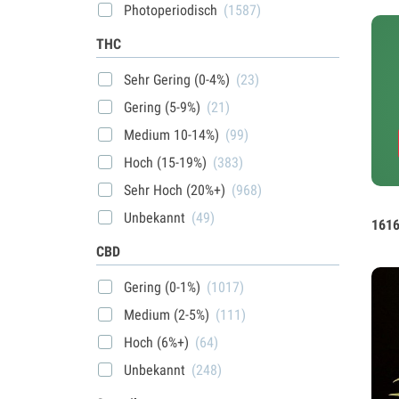
Photoperiodisch
(1587)
THC
Sehr Gering (0-4%)
(23)
Gering (5-9%)
(21)
Medium 10-14%)
(99)
Hoch (15-19%)
(383)
Sehr Hoch (20%+)
(968)
Unbekannt
(49)
1616
CBD
Gering (0-1%)
(1017)
Medium (2-5%)
(111)
Hoch (6%+)
(64)
Unbekannt
(248)