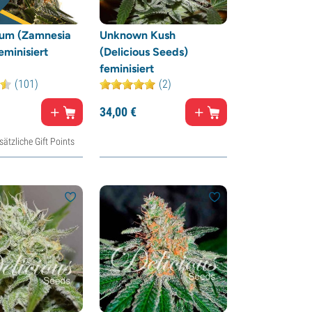
um (Zamnesia
Unknown Kush
eminisiert
(Delicious Seeds)
feminisiert
(101)
(2)
34,
00
€
ätzliche Gift Points