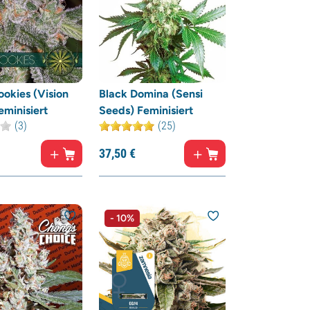
ookies (Vision
Black Domina (Sensi
eminisiert
Seeds) Feminisiert
(3)
(25)
37,
50
€
- 10%