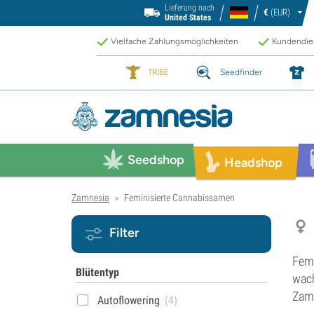
Lieferung nach
€
(EUR)
United States
Vielfache Zahlungsmöglichkeiten
Kundendien
TRIBE
Seedfinder
Seedshop
Headshop
Zamnesia
Feminisierte Cannabissamen
>
Filter
Femi
Blütentyp
wach
Zamn
Autoflowering
(4)