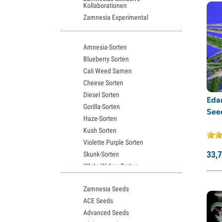
Kannabia
(54)
Kollaborationen
Zamnesia Experimental
Light Buds
(1)
Little Chief Collabs
(2)
Amnesia-Sorten
Medical Seeds
(16)
Blueberry Sorten
Ministry of Cannabis
(10)
Cali Weed Samen
Nirvana Seeds
(19)
Cheese Sorten
Diesel Sorten
Original Sensible Seeds
(12)
Eda
Gorilla-Sorten
Paradise Seeds
(50)
Seed
Haze-Sorten
Perfect Tree
(10)
Kush Sorten
Pheno Finder
(12)
Violette Purple Sorten
33,
7
Skunk-Sorten
Philosopher Seeds
(8)
White Widow Sorten
Positronics Seeds
(8)
Northern Lights Samen
Pure Instinto
(34)
Zamnesia Seeds
Granddaddy Purple Samen
ACE Seeds
OG Kush Samen
Purple City Genetics
(12)
Advanced Seeds
Blue Dream Samen
Pyramid Seeds
(23)