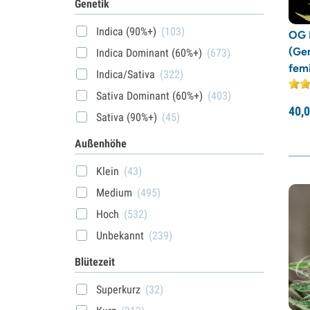
Genetik
Indica (90%+)
(103)
OG 
(Ge
Indica Dominant (60%+)
(673)
femi
Indica/Sativa
(322)
Sativa Dominant (60%+)
(403)
40,
0
Sativa (90%+)
(45)
Außenhöhe
Klein
(43)
Medium
(495)
Hoch
(532)
Unbekannt
(239)
Blütezeit
Superkurz
(32)