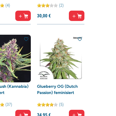
(4)
(2)
30,
00
€
ush (Kannabia)
Glueberry OG (Dutch
ert
Passion) feminisiert
(37)
(5)
34,
95
€