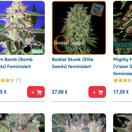
m Bomb (Bomb
Bestial Skunk (Elite
Mighty 
s) Feminisiert
Seeds) feminisiert
(Vision 
feminisie
(1)
5
€
27,
00
€
17,
50
€