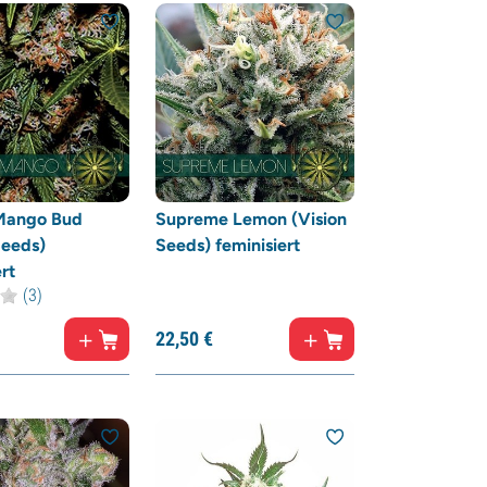
Mango Bud
Supreme Lemon (Vision
Seeds)
Seeds) feminisiert
rt
(3)
22,
50
€