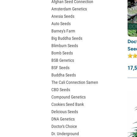
Afghan Seed Connection
Lemon Haze Samen
Rare Dankness
(3)
Amsterdam Genetics
Bruce Banner Samen
Anesia Seeds
Reggae Seeds
(1)
Gelato Samen
Auto Seeds
Sour Diesel Samen
Resin Seeds
(1)
Barney's Farm
Jack Herer Samen
Ripper Seeds
(16)
Big Buddha Seeds
Girl Scout Cookies Samen
Doc
Sagarmatha Seeds
(3)
Blimburn Seeds
Wedding Cake Samen
Seed
Bomb Seeds
Zkittlez Samen
Samsara Seeds
(6)
BSB Genetics
Pineapple Express Samen
Sensation Seeds
(5)
17,
5
BSF Seeds
Chemdawg Samen
Sensi Seeds
(30)
Buddha Seeds
Hindu Kush Samen
The Cali Connection Samen
Serious Seeds
(11)
Mimosa Samen
CBD Seeds
Silent Seeds
(22)
Compound Genetics
Soma Seeds
(5)
Cookies Seed Bank
Spliff Seeds
(15)
Delicious Seeds
DNA Genetics
Strain Hunters
(7)
Doctor's Choice
Sumo Seeds
(8)
Dr. Underground