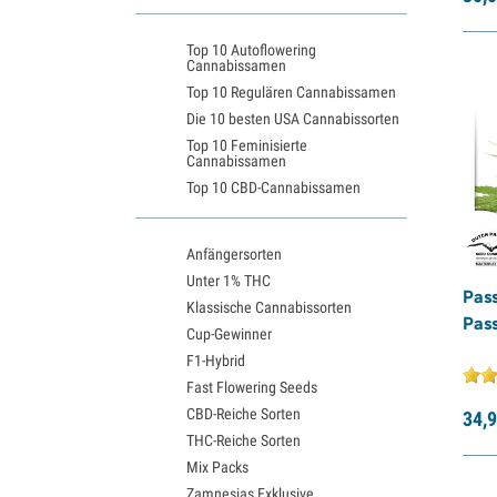
Expert Seeds
(20)
Top 10 Autoflowering
Fastbuds
(12)
Cannabissamen
Female Seeds
(17)
Top 10 Regulären Cannabissamen
Die 10 besten USA Cannabissorten
French Touch Seeds
(9)
Top 10 Feminisierte
G13 Labs
(5)
Cannabissamen
Top 10 CBD-Cannabissamen
Garden of Green
(31)
Genehtik Seeds
(5)
Anfängersorten
GeneSeeds
(4)
Unter 1% THC
Pass
Greenhouse Seeds
(54)
Klassische Cannabissorten
Pass
Growers Choice
(40)
Cup-Gewinner
F1-Hybrid
Humboldt Seed Company
(31)
Fast Flowering Seeds
Humboldt Seeds
(15)
CBD-Reiche Sorten
34,
9
Seedstockers Superior
(19)
THC-Reiche Sorten
Mix Packs
Kalashnikov Seeds
(22)
Zamnesias Exklusive