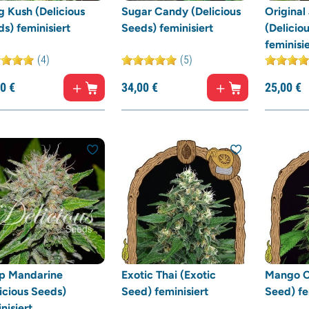
 Kush (Delicious
Sugar Candy (Delicious
Original
s) feminisiert
Seeds) feminisiert
(Delicio
feminisie
(4)
(5)
0
€
34,
00
€
25,
00
€
p Mandarine
Exotic Thai (Exotic
Mango C
icious Seeds)
Seed) feminisiert
Seed) fe
nisiert