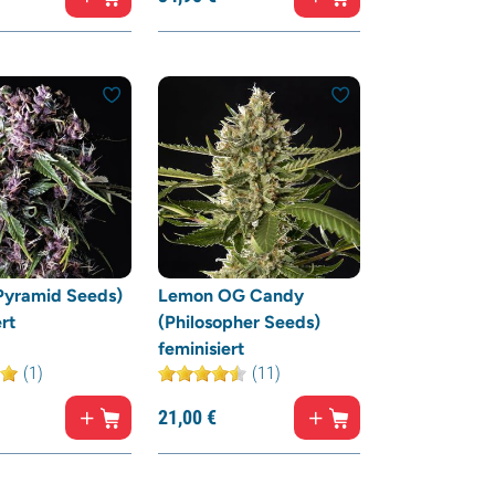
Pyramid Seeds)
Lemon OG Candy
rt
(Philosopher Seeds)
feminisiert
(1)
(11)
21,
00
€