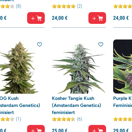
(8)
(2)
0
€
24,
00
€
24,
00
€
OG Kush
Kosher Tangie Kush
Purple K
sterdam Genetics)
(Amsterdam Genetics)
Feminisi
nisiert
feminisiert
(1)
(6)
0
€
25,
00
€
29,
00
€