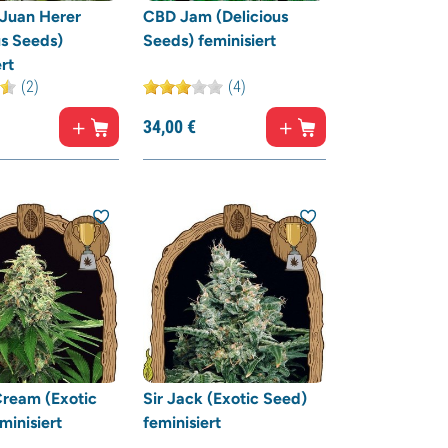
 Juan Herer
CBD Jam (Delicious
us Seeds)
Seeds) feminisiert
rt
(2)
(4)
34,
00
€
ream (Exotic
Sir Jack (Exotic Seed)
minisiert
feminisiert