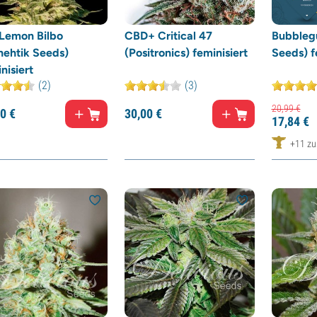
Lemon Bilbo
CBD+ Critical 47
Bubbleg
nehtik Seeds)
(Positronics) feminisiert
Seeds) f
nisiert
(2)
(3)
20,
99
€
0
€
30,
00
€
17,
84
€
+11 zus