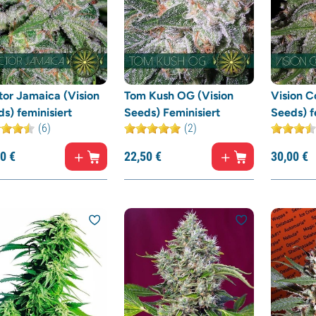
tor Jamaica (Vision
Tom Kush OG (Vision
Vision C
s) feminisiert
Seeds) Feminisiert
Seeds) f
(6)
(2)
0
€
22,
50
€
30,
00
€