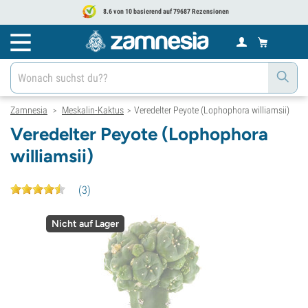
8.6 von 10 basierend auf 79687 Rezensionen
Zamnesia
Meskalin-Kaktus
Veredelter Peyote (Lophophora williamsii)
>
>
Veredelter Peyote (Lophophora
williamsii)
(
3
)
Nicht auf Lager