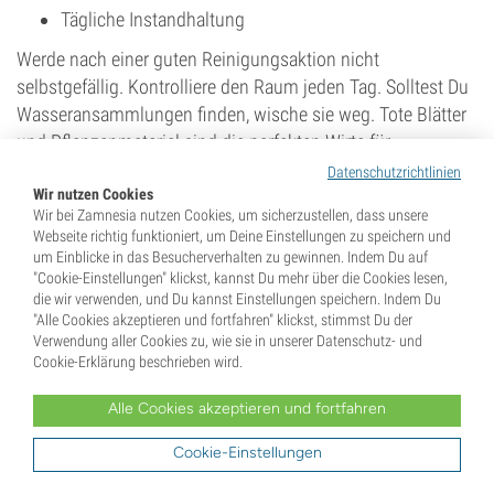
Tägliche Instandhaltung
Werde nach einer guten Reinigungsaktion nicht
selbstgefällig. Kontrolliere den Raum jeden Tag. Solltest Du
Wasseransammlungen finden, wische sie weg. Tote Blätter
und Pflanzenmaterial sind die perfekten Wirte für
Schädlinge. Identifiziere und entferne sie umgehend.
Datenschutzrichtlinien
Wische einmal täglich alles ab, um sicherzustellen, dass der
Wir nutzen Cookies
Wir bei Zamnesia nutzen Cookies, um sicherzustellen, dass unsere
Raum relativ sauber bleibt.
Webseite richtig funktioniert, um Deine Einstellungen zu speichern und
um Einblicke in das Besucherverhalten zu gewinnen. Indem Du auf
"Cookie-Einstellungen" klickst, kannst Du mehr über die Cookies lesen,
Alkoholische Desinfektionstücher
die wir verwenden, und Du kannst Einstellungen speichern. Indem Du
(100 Stk.)
"Alle Cookies akzeptieren und fortfahren" klickst, stimmst Du der
Verwendung aller Cookies zu, wie sie in unserer Datenschutz- und
203
Cookie-Erklärung beschrieben wird.
4,
95
€
Alle Cookies akzeptieren und fortfahren
Cookie-Einstellungen
Regelmäßige gründliche Reinigung