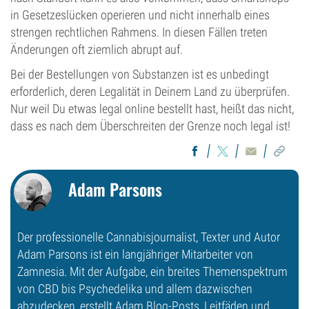
in Gesetzeslücken operieren und nicht innerhalb eines
strengen rechtlichen Rahmens. In diesen Fällen treten
Änderungen oft ziemlich abrupt auf.
Bei der Bestellungen von Substanzen ist es unbedingt
erforderlich, deren Legalität in Deinem Land zu überprüfen.
Nur weil Du etwas legal online bestellt hast, heißt das nicht,
dass es nach dem Überschreiten der Grenze noch legal ist!
Adam Parsons
Der professionelle Cannabisjournalist, Texter und Autor
Adam Parsons ist ein langjähriger Mitarbeiter von
Zamnesia. Mit der Aufgabe, ein breites Themenspektrum
von CBD bis Psychedelika und allem dazwischen
abzudecken, erstellt Adam Blog-Posts, Leitfäden und