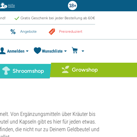
Hilfe
and!
Gratis Geschenk bei jeder Bestellung ab 60€
Angebote
Preisreduziert
Anmelden
Wunschliste
Growshop
Shroomshop
melt. Von Ergänzungsmitteln über Kräuter bis
tel und Kapseln gibt es hier für jeden etwas.
inden, die nicht nur zu Deinem Geldbeutel und
ellst.