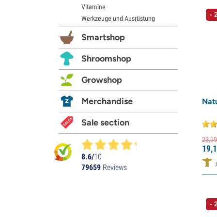
Vitamine
- 
Werkzeuge und Ausrüstung
Smartshop
Shroomshop
Growshop
Merchandise
Nat
Sale section
23,
99
19,
1
8.6/
10
79659
Reviews
- 