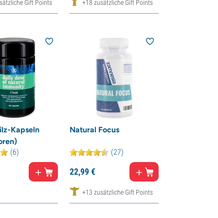
ätzliche Gift Points
+18 zusätzliche Gift Points
lz-Kapseln
Natural Focus
oren)
(6)
(27)
22,
99
€
+13 zusätzliche Gift Points