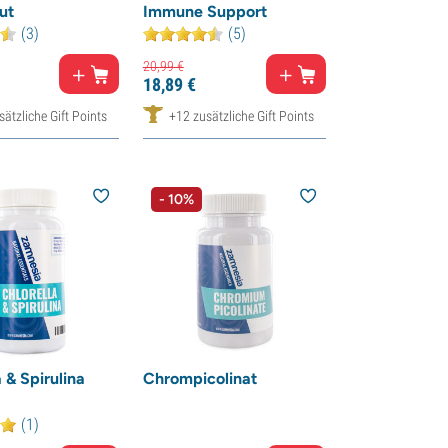
ut
Immune Support
(3)
(5)
20,
99
€
18,
89
€
ätzliche Gift Points
+12 zusätzliche Gift Points
- 10%
 & Spirulina
Chrompicolinat
(1)