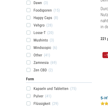
Dawn
(3)
Durc
Foodsporen
(15)
Nutz
Happy Caps
(8)
naht
Vehgro
(28)
in d
Losse-T
(20)
221 
Mushinto
(3)
Mindscopic
(6)
Other
(41)
- 
Zamnesia
(69)
Zen CBD
(2)
Form
Kapseln und Tabletten
(75)
Pulver
(41)
5-H
Flüssigkeit
(29)