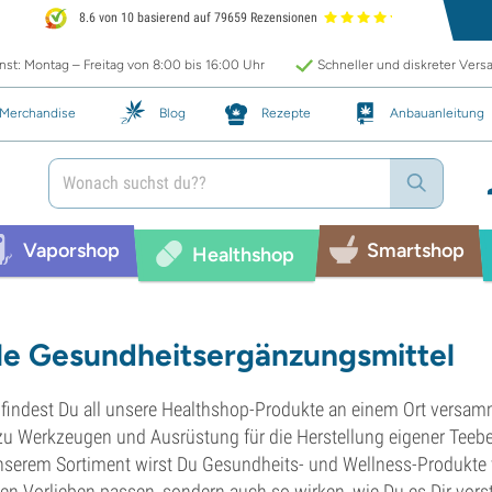
8.6 von 10 basierend auf 79659 Rezensionen
st: Montag – Freitag von 8:00 bis 16:00 Uhr
Schneller und diskreter Vers
Merchandise
Blog
Rezepte
Anbauanleitung
Vaporshop
Smartshop
Healthshop
le Gesundheitsergänzungsmittel
 findest Du all unsere Healthshop-Produkte an einem Ort versam
zu Werkzeugen und Ausrüstung für die Herstellung eigener Teebeu
nserem Sortiment wirst Du Gesundheits- und Wellness-Produkte f
en Vorlieben passen, sondern auch so wirken, wie Du es Dir vorst