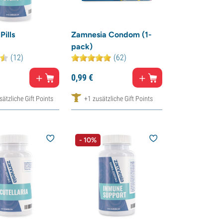
Pills
Zamnesia Condom (1-
pack)
(12)
(62)
0,
99
€
ätzliche Gift Points
+1 zusätzliche Gift Points
- 10%