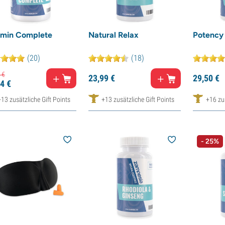
amin Complete
Natural Relax
Potency 
(20)
(18)
€
23,
99
€
29,
50
€
4
€
+13 zusätzliche Gift Points
+13 zusätzliche Gift Points
+16 zus
- 25%