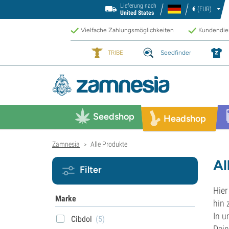
Lieferung nach
€
(EUR)
United States
Vielfache Zahlungsmöglichkeiten
Kundendien
TRIBE
Seedfinder
Seedshop
Headshop
Zamnesia
Alle Produkte
>
Al
Filter
Hier
Marke
hin 
In u
Cibdol
(5)
Dein