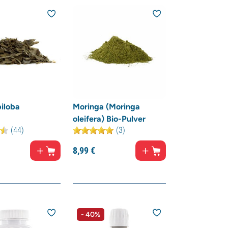
iloba
Moringa (Moringa
oleifera) Bio-Pulver
(44)
(3)
8,
99
€
- 40%