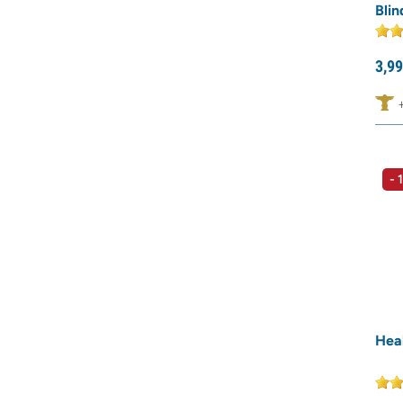
Bli
3,
99
- 
Hea