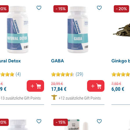
20%
- 15%
- 20%
ural Detox
GABA
Ginkgo b
(4)
(29)
€
20,
99
€
7,
50
€
9
€
17,
84
€
6,
00
€
+13 zusätzliche Gift Points
+12 zusätzliche Gift Points
20%
- 15%