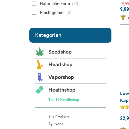
Natürliche Form
(80)
19,
99
9,
99
Fruchtgummi
(4)
Kategorien
Seedshop
Headshop
Vaporshop
Healthshop
Löw
Top 10 Healthshop
Kap
Alle Produkte
22,
9
Ayurveda