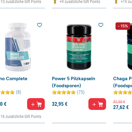
+13 zusätzliche Gift Points
+9 zusätzliche Gift Points
+15 zus
- 15%
no Complete
Power 5 Pilzkapseln
Chaga Pi
(Foodsporen)
(Foodsp
(8)
(75)
32,
50
€
0
€
32,
95
€
27,
62
€
+16 zusätzliche Gift Points