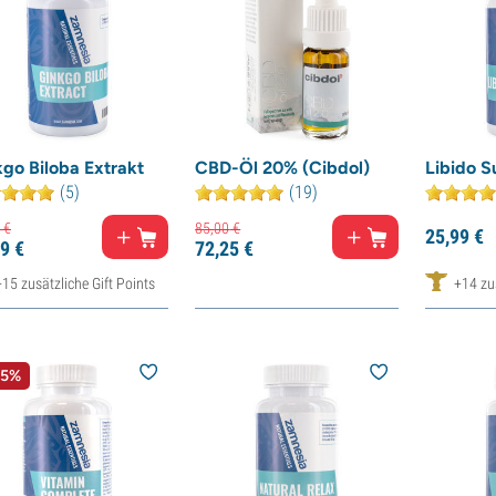
go Biloba Extrakt
CBD-Öl 20% (Cibdol)
Libido S
(5)
(19)
€
85,
00
€
25,
99
€
9
€
72,
25
€
+15 zusätzliche Gift Points
+14 zus
15%