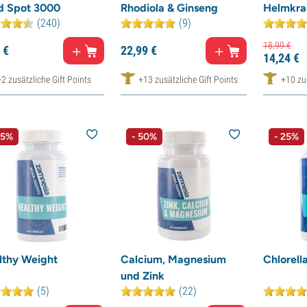
nd Spot 3000
Rhodiola & Ginseng
Helmkra
(240)
(9)
18,
99
€
€
22,
99
€
14,
24
€
+2 zusätzliche Gift Points
+13 zusätzliche Gift Points
+10 zus
15%
- 50%
- 25%
lthy Weight
Calcium, Magnesium
Chlorella
und Zink
(5)
(22)