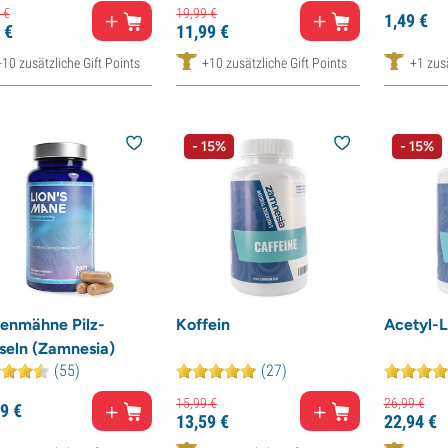
€
19,
99
€
1,
49
€
€
11,
99
€
+10 zusätzliche Gift Points
+10 zusätzliche Gift Points
+1 zusä
- 15%
- 15%
enmähne Pilz-
Koffein
Acetyl-L
seln (Zamnesia)
(55)
(27)
15,
99
€
26,
99
€
9
€
13,
59
€
22,
94
€