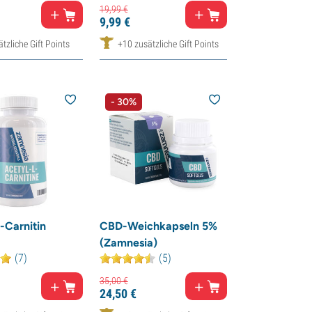
19,
99
€
9,
99
€
tzliche Gift Points
+10 zusätzliche Gift Points
- 30%
-Carnitin
CBD-Weichkapseln 5%
(Zamnesia)
(7)
(5)
35,
00
€
24,
50
€