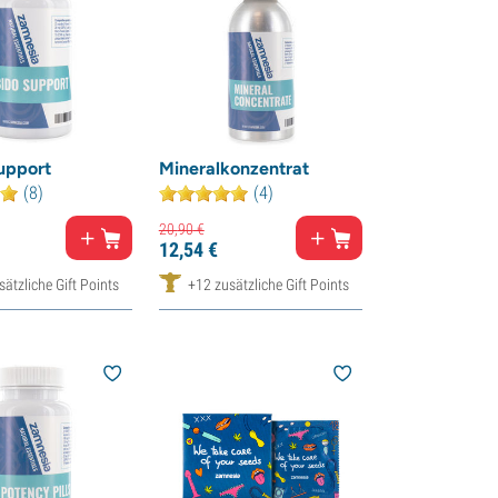
upport
Mineralkonzentrat
(8)
(4)
20,
90
€
12,
54
€
ätzliche Gift Points
+12 zusätzliche Gift Points