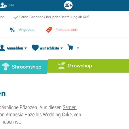
Hilfe
and!
Gratis Geschenk bei jeder Bestellung ab 60€
Angebote
Preisreduziert
Anmelden
Wunschliste
Growshop
Shroomshop
en
männliche Pflanzen. Aus diesen
Samen
 Von Amnesia Haze bis Wedding Cake, von
 haben ist.