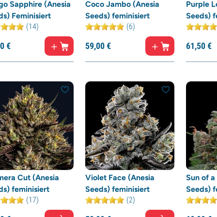
go Sapphire (Anesia
Coco Jambo (Anesia
Purple L
s) Feminisiert
Seeds) feminisiert
Seeds) f
(14)
(6)
0
€
59,
00
€
61,
50
€
mera Cut (Anesia
Violet Face (Anesia
Sun of a
s) feminisiert
Seeds) feminisiert
Seeds) f
(17)
(2)