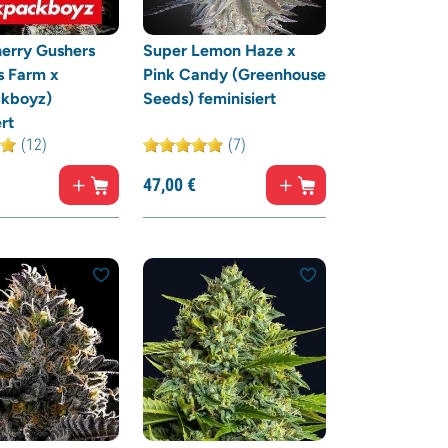
erry Gushers
Super Lemon Haze x
s Farm x
Pink Candy (Greenhouse
kboyz)
Seeds) feminisiert
rt
(12)
(7)
47,
00
€