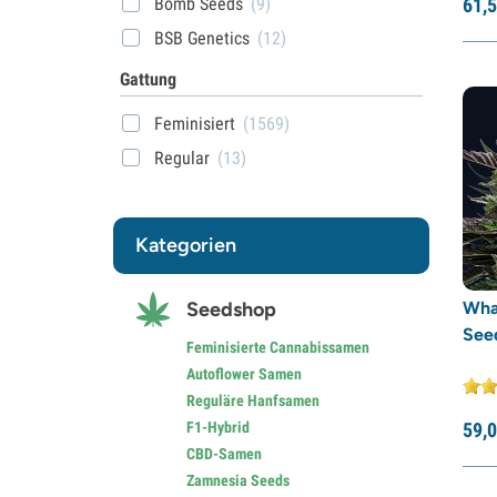
Bomb Seeds
(9)
61,
5
BSB Genetics
(12)
BSF Seeds
(21)
Gattung
Buddha Seeds
(2)
Feminisiert
(1569)
Cali Connection
(25)
Regular
(13)
CBD Seeds
(12)
Compound Genetics
(10)
Kategorien
Dark Horse Genetics
(1)
Delicious Seeds
(39)
Seedshop
Wha
DNA Genetics
(18)
Seed
Dr. Underground
(12)
Feminisierte Cannabissamen
Autoflower Samen
Dutch Passion
(43)
Reguläre Hanfsamen
Elite Seeds
(5)
F1-Hybrid
59,
0
EVA Seeds
(8)
CBD-Samen
Zamnesia Seeds
Exotic Seed
(34)