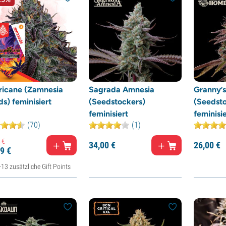
rricane (Zamnesia
Sagrada Amnesia
Granny’
s) feminisiert
(Seedstockers)
(Seedsto
feminisiert
feminisie
(70)
(1)
€
34,
00
€
26,
00
€
9
€
+13 zusätzliche Gift Points