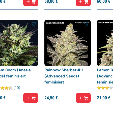
0
€
58,
00
€
60,
00
€
m Boom (Anesia
Rainbow Sherbet #11
Lemon B
s) feminisiert
(Advanced Seeds)
(Advanc
feminisiert
feminisie
(10)
0
€
24,
50
€
21,
00
€