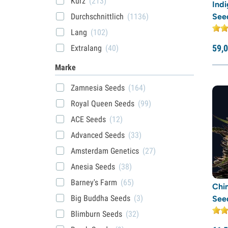
Kurz
(213)
Indi
Durchschnittlich
(1136)
Seed
Lang
(102)
59,
0
Extralang
(40)
Marke
Zamnesia Seeds
(164)
Royal Queen Seeds
(99)
ACE Seeds
(12)
Advanced Seeds
(33)
Amsterdam Genetics
(27)
Anesia Seeds
(38)
Barney's Farm
(65)
Chi
Big Buddha Seeds
(3)
Seed
Blimburn Seeds
(32)