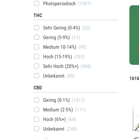
Photoperiodisch
(1587)
THC
Sehr Gering (0-4%)
(23)
Gering (5-9%)
(21)
Medium 10-14%)
(99)
Hoch (15-19%)
(383)
Sehr Hoch (20%+)
(968)
Unbekannt
(49)
1616
CBD
Gering (0-1%)
(1017)
Medium (2-5%)
(111)
Hoch (6%+)
(64)
Unbekannt
(248)