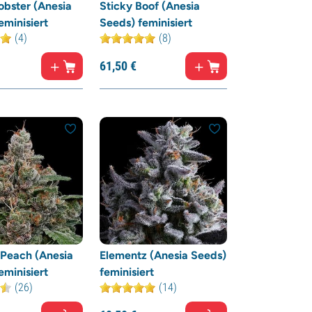
obster (Anesia
Sticky Boof (Anesia
eminisiert
Seeds) feminisiert
(4)
(8)
61,
50
€
 Peach (Anesia
Elementz (Anesia Seeds)
eminisiert
feminisiert
(26)
(14)