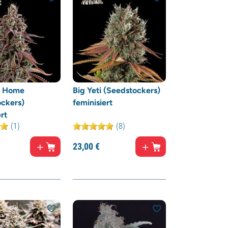
s Home
Big Yeti (Seedstockers)
ckers)
feminisiert
rt
(1)
(8)
23,
00
€