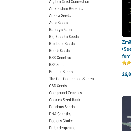
Afghan Seed Connection
Lemon Haze Samen
Rare Dankness
(3)
Amsterdam Genetics
Bruce Banner Samen
Anesia Seeds
Reggae Seeds
(1)
Gelato Samen
Auto Seeds
Sour Diesel Samen
Resin Seeds
(1)
Barney's Farm
Jack Herer Samen
Ripper Seeds
(16)
Big Buddha Seeds
Girl Scout Cookies Samen
Zmä
Sagarmatha Seeds
(3)
Blimburn Seeds
Wedding Cake Samen
(Se
Bomb Seeds
Zkittlez Samen
Samsara Seeds
(6)
femi
BSB Genetics
Pineapple Express Samen
Sensation Seeds
(5)
BSF Seeds
Chemdawg Samen
Sensi Seeds
(30)
Buddha Seeds
Hindu Kush Samen
26,
0
The Cali Connection Samen
Serious Seeds
(11)
Mimosa Samen
CBD Seeds
Silent Seeds
(22)
Compound Genetics
Soma Seeds
(5)
Cookies Seed Bank
Spliff Seeds
(15)
Delicious Seeds
DNA Genetics
Strain Hunters
(7)
Doctor's Choice
Sumo Seeds
(8)
Dr. Underground