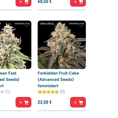
60,
50
€
ean Fast
Forbidden Fruit Cake
ed Seeds)
(Advanced Seeds)
rt
feminisiert
(1)
(3)
23,
50
€