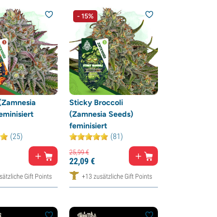
- 15%
 (Zamnesia
Sticky Broccoli
eminisiert
(Zamnesia Seeds)
feminisiert
(25)
(81)
25,
99
€
22,
09
€
ätzliche Gift Points
+13 zusätzliche Gift Points