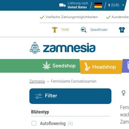
Lieferung nach
€
(EUR)
United States
Vielfache Zahlungsmöglichkeiten
Kundendien
TRIBE
Seedfinder
Seedshop
Headshop
Zamnesia
Feminisierte Cannabissamen
>
Filter
Femi
Blütentyp
wach
Zamn
Autoflowering
(4)