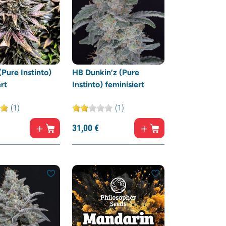
Pure Instinto)
HB Dunkin’z (Pure
rt
Instinto) feminisiert
(1)
(1)
31,
00
€