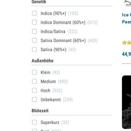
Genetik
Indica (90%+)
(103)
Ice
Pass
Indica Dominant (60%+)
(673)
Indica/Sativa
(322)
Sativa Dominant (60%+)
(403)
Sativa (90%+)
(45)
44,
9
Außenhöhe
Klein
(43)
Medium
(495)
Hoch
(532)
Unbekannt
(239)
Blütezeit
Superkurz
(32)