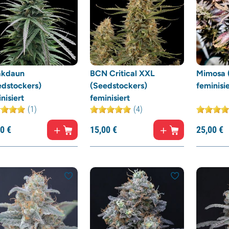
kdaun
BCN Critical XXL
Mimosa (
edstockers)
(Seedstockers)
feminisie
nisiert
feminisiert
(1)
(4)
0
€
15,
00
€
25,
00
€