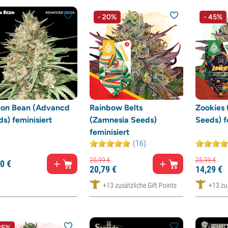
- 20%
- 45%
on Bean (Advancd
Rainbow Belts
Zookies
s) feminisiert
(Zamnesia Seeds)
Seeds) f
feminisiert
(16)
25,
99
€
25,
99
€
0
€
20,
79
€
14,
29
€
+13 zusätzliche Gift Points
+13 zus
25%