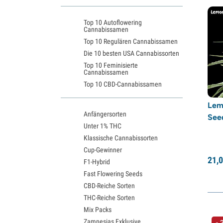
Expert Seeds
(20)
Top 10 Autoflowering
Fastbuds
(12)
Cannabissamen
Female Seeds
(17)
Top 10 Regulären Cannabissamen
Die 10 besten USA Cannabissorten
French Touch Seeds
(9)
Top 10 Feminisierte
G13 Labs
(5)
Cannabissamen
Top 10 CBD-Cannabissamen
Garden of Green
(31)
Genehtik Seeds
(5)
Lem
Anfängersorten
Seed
GeneSeeds
(4)
Unter 1% THC
Greenhouse Seeds
(54)
Klassische Cannabissorten
Growers Choice
(40)
Cup-Gewinner
21,
0
F1-Hybrid
Humboldt Seed Company
(31)
Fast Flowering Seeds
Humboldt Seeds
(15)
CBD-Reiche Sorten
Seedstockers Superior
(19)
THC-Reiche Sorten
Mix Packs
Kalashnikov Seeds
(22)
Zamnesias Exklusive
- 