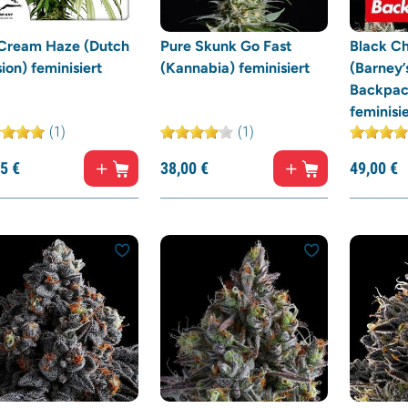
 Cream Haze (Dutch
Pure Skunk Go Fast
Black Ch
ion) feminisiert
(Kannabia) feminisiert
(Barney’
Backpac
feminisie
(1)
(1)
5
€
38,
00
€
49,
00
€