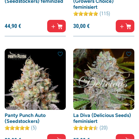
(Seedstockers) feminized
(Growers Choice)
feminisiert
(115)
44,
90
€
30,
00
€
Panty Punch Auto
La Diva (Delicious Seeds)
(Seedstockers)
feminisiert
(5)
(20)