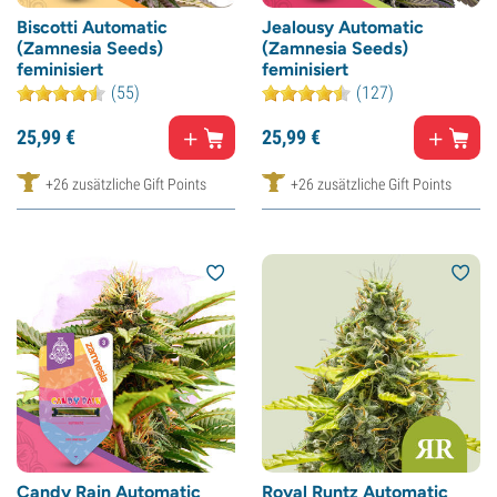
Biscotti Automatic
Jealousy Automatic
(Zamnesia Seeds)
(Zamnesia Seeds)
feminisiert
feminisiert
(55)
(127)
25,
99
€
25,
99
€
+26 zusätzliche Gift Points
+26 zusätzliche Gift Points
Candy Rain Automatic
Royal Runtz Automatic