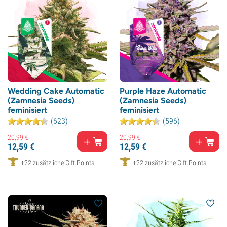
Wedding Cake Automatic
Purple Haze Automatic
(Zamnesia Seeds)
(Zamnesia Seeds)
feminisiert
feminisiert
(623)
(596)
20,
99
€
20,
99
€
12,
59
€
12,
59
€
+22 zusätzliche Gift Points
+22 zusätzliche Gift Points