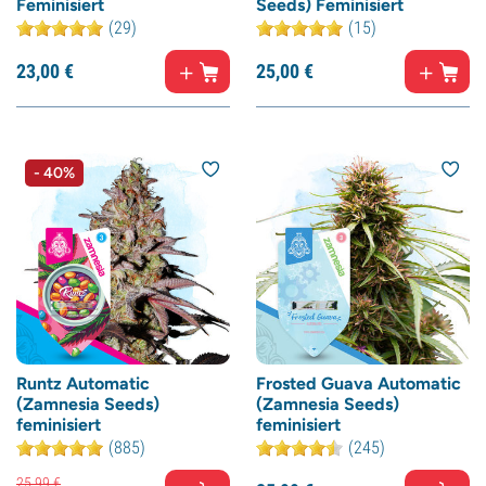
Feminisiert
Seeds) Feminisiert
(29)
(15)
23,
00
€
25,
00
€
- 40%
Runtz Automatic
Frosted Guava Automatic
(Zamnesia Seeds)
(Zamnesia Seeds)
feminisiert
feminisiert
(885)
(245)
25,
99
€