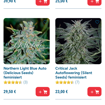
39,
90
€
25,
00
€
Northern Light Blue Auto
Critical Jack
(Delicious Seeds)
Autoflowering (Silent
feminisiert
Seeds) feminisiert
(3)
(7)
29,
50
€
23,
00
€