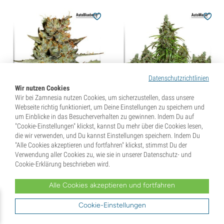
Datenschutzrichtlinien
Wir nutzen Cookies
Wir bei Zamnesia nutzen Cookies, um sicherzustellen, dass unsere
Webseite richtig funktioniert, um Deine Einstellungen zu speichern und
Auto Blueberry (Dutch
Auto Mazar (Dutch
um Einblicke in das Besucherverhalten zu gewinnen. Indem Du auf
Passion) feminisiert
Passion) feminisiert
"Cookie-Einstellungen" klickst, kannst Du mehr über die Cookies lesen,
(7)
(21)
die wir verwenden, und Du kannst Einstellungen speichern. Indem Du
"Alle Cookies akzeptieren und fortfahren" klickst, stimmst Du der
29,
95
€
29,
95
€
Verwendung aller Cookies zu, wie sie in unserer Datenschutz- und
Cookie-Erklärung beschrieben wird.
Alle Cookies akzeptieren und fortfahren
Cookie-Einstellungen