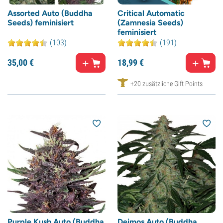
Assorted Auto (Buddha
Critical Automatic
Seeds) feminisiert
(Zamnesia Seeds)
feminisiert
(103)
(191)
35,
00
€
18,
99
€
+20 zusätzliche Gift Points
Purple Kush Auto (Buddha
Deimos Auto (Buddha