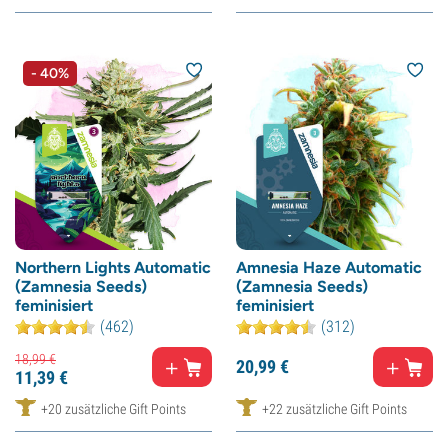
- 40%
Northern Lights Automatic
Amnesia Haze Automatic
(Zamnesia Seeds)
(Zamnesia Seeds)
feminisiert
feminisiert
(462)
(312)
18,
99
€
20,
99
€
11,
39
€
+20 zusätzliche Gift Points
+22 zusätzliche Gift Points