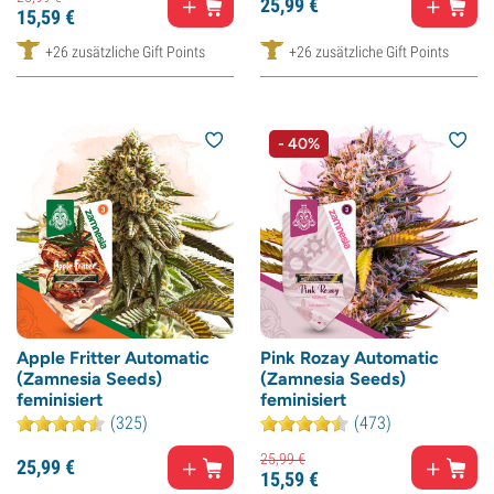
25,
99
€
15,
59
€
+26 zusätzliche Gift Points
+26 zusätzliche Gift Points
- 40%
Apple Fritter Automatic
Pink Rozay Automatic
(Zamnesia Seeds)
(Zamnesia Seeds)
feminisiert
feminisiert
(325)
(473)
25,
99
€
25,
99
€
15,
59
€