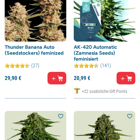
Thunder Banana Auto
AK-420 Automatic
(Seedstockers) feminized
(Zamnesia Seeds)
feminisiert
(27)
(141)
29,
90
€
20,
99
€
+22 zusätzliche Gift Points