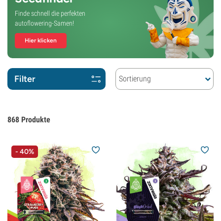
Finde schnell die perfekten
autoflowering-Samen!
Hier klicken
Filter
Sortierung
868
Produkte
- 40%